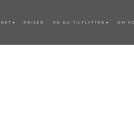
RNET
PRISER
ER DU TILFLYTTER
OM F