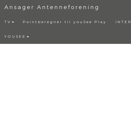
Ansager Antenneforening
TV
Pointberegner til youSee Play
INTE
YOUSEE