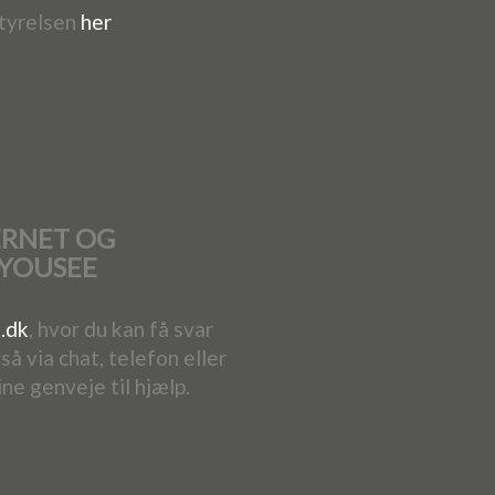
tyrelsen
her
ERNET OG
 YOUSEE
.dk
, hvor du kan få svar
å via chat, telefon eller
ine genveje til hjælp.