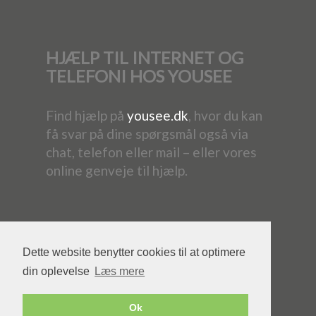
HJÆLP TIL INTERNET OG
TELEFONI HOS YOUSEE
Find hjælp på
yousee.dk
, hvor du kan
få svar på dine spørgsmål også via
chat, telefon eller mail – eller vores
online genveje til hjælp.
Dette website benytter cookies til at optimere
din oplevelse
Læs mere
Powered by YouSee Foreningsweb
Ok