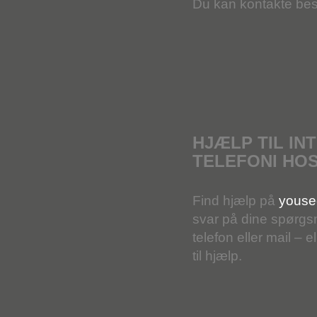
Du kan kontakte be
HJÆLP TIL IN
TELEFONI HO
Find hjælp på
youse
svar på dine spørgs
telefon eller mail – 
til hjælp.