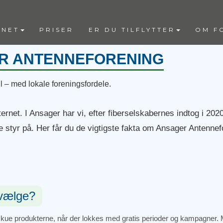
RNET
PRISER
ER DU TILFLYTTER
OM F
R ANTENNEFORENING
il – med lokale foreningsfordele.
rnet. I Ansager har vi, efter fiberselskabernes indtog i 2020
 styr på. Her får du de vigtigste fakta om Ansager Antennef
 vælge?
ue produkterne, når der lokkes med gratis perioder og kampagner. M