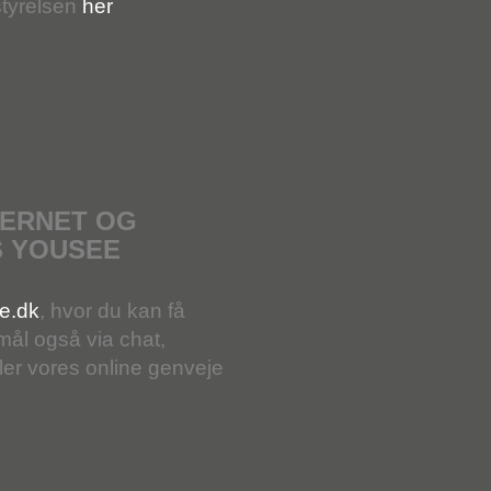
styrelsen
her
TERNET OG
S YOUSEE
e.dk
, hvor du kan få
mål også via chat,
eller vores online genveje