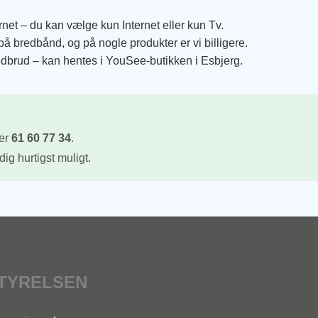
net – du kan vælge kun Internet eller kun Tv.
å bredbånd, og på nogle produkter er vi billigere.
rud – kan hentes i YouSee-butikken i Esbjerg.
mer
61 60 77 34
.
ig hurtigst muligt.
TYRELSEN