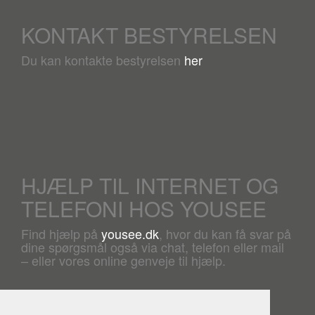
KONTAKT BESTYRELSEN
Du kan kontakte bestyrelsen
her
HJÆLP TIL INTERNET OG
TELEFONI HOS YOUSEE
Find hjælp på
yousee.dk
, hvor du kan få svar på
dine spørgsmål også via chat, telefon eller mail
– eller vores online genveje til hjælp.