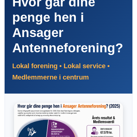
Hvor går dine
penge hen i
Ansager
Antenneforening?
Lokal forening • Lokal service •
Medlemmerne i centrum