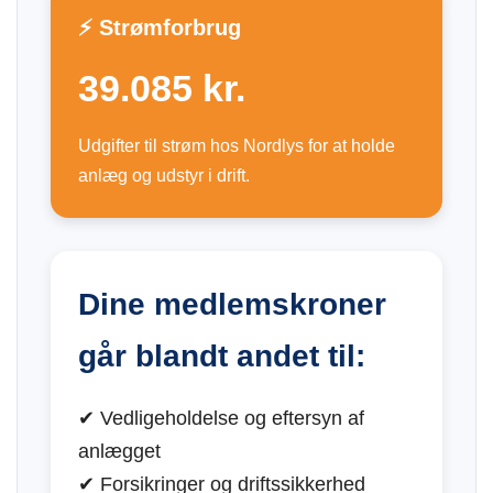
⚡ Strømforbrug
39.085 kr.
Udgifter til strøm hos Nordlys for at holde
anlæg og udstyr i drift.
Dine medlemskroner
går blandt andet til:
✔ Vedligeholdelse og eftersyn af
anlægget
✔ Forsikringer og driftssikkerhed