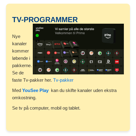
TV-PROGRAMMER
Nye
kanaler
kommer
løbende i
pakkerne.
Se de
faste Tv-pakker her.
Tv-pakker
Med
YouSee Play
kan du skifte kanaler uden ekstra
omkostning.
Se tv på computer, mobil og tablet.